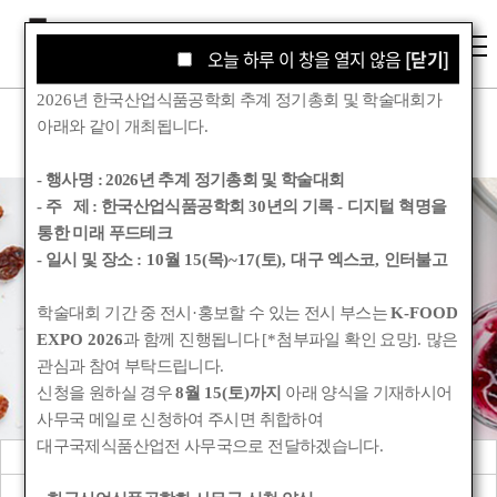
오늘 하루 이 창을 열지 않음
오늘 하루 이 창을 열지 않음
[닫기]
[닫기]
2026
년 한국산업식품공학회 추계 정기총회 및 학술대회가
아래와 같이 개최됩니다
.
- 행사명 :
2026년 추계 정기총회 및 학술대회
- 주 제 : 한국산업식품공학회
30
년의 기록
-
디지털 혁명을
통한 미래 푸드테크
학술대회
- 일시 및 장소
: 10
월
15(
목
)~17(
토
),
대구 엑스코
,
인터불고
학술대회 기간 중 전시
·
홍보할 수 있는 전시 부스는
K-FOOD
Korean Society for Food Engineering
EXPO 2026
과 함께 진행됩니다
[*
첨부파일 확인 요망
].
많은
관심과 참여 부탁드립니다
.
신청을 원하실 경우
8
월
15(
토
)
까지
아래 양식을 기재하시어
사무국 메일로 신청하여 주시면 취합하여
대구국제식품산업전 사무국으로 전달하겠습니다
.
학술대회 안내
춘계 정기총회 및 학술대회
학술행사 자료집
워크숍