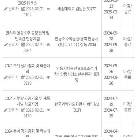
2025 워크숍
13
마감/
관리자
2025-02-21
세종대학교 김원관 607호
2025-02-
종료
4102
14
민속주 안동소주 공장견학 및
2024-09-
민속관 현장체험
안동소주박물관(경북 안동시
28
마감/
관리자
2025-02-21
강남로 71-1(수상동 280))
2024-09-
종료
3984
28
2024 추계 정기총회 및 학술대
2024-09-
안동시체육관 R1(보조경기
회
26
마감/
장), 안동시청소년수련관 대강
관리자
2025-02-21
2024-09-
종료
당
3919
26
2024 가루쌀 가공기술 및 제품
2024-07-
개발 심포지엄
한국과학기술회관 대회의실2
19
마감/
관리자
2025-02-21
(B1F)
2024-07-
종료
3170
19
2024 춘계 정기총회 및 학술대
2024-04-
회
강릉, 라카이샌드파인리조트
25
마감/