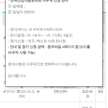
-
한국산업식품공학회 사무국 신청 양식
①
업체명
:
②
담당자 연락처
:
행사명
장소
일자
- 전시(
부스
) : K-FOOD EXPO 2026
2026-02-
2026 워크숍
05
마감/
- 전시일정: 10. 14(
수
) ~ 10. 17(
토
), 4
일간
관리자
2025-02-21
세종대학교 김원관 607호
2026-02-
종료
- 참가신청 :
대구
,
엑스코 서관 전시장
419
06
- 안내 및 참가 신청 금액
:
첨부파일
4
페이지 참고(수출
바우처 사용 가능)
2025 추계 정기총회 및 학술대
2025-11-
회
강릉 라카이샌드파인 리조트
06
마감/
문의사항은 사무국으로 연락주시기 바랍니다
.
관리자
2025-02-21
컨벤션센터
2025-11-
종료
479
08
감사합니다
.
2025 춘계 정기총회 및 학술대
2025-04-
회
여수 베네치아 호텔&리조트,
24
마감/
관리자
2025-02-21
컨벤션센터
2025-04-
종료
1988
26
2025-02-