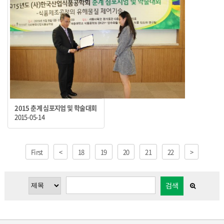
2015 춘계 심포지엄 및 학술대회
2015-05-14
First
<
18
19
20
21
22
>
검색