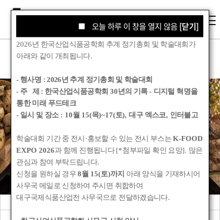
오늘 하루 이 창을 열지 않음
오늘 하루 이 창을 열지 않음
[닫기]
[닫기]
2026
년 한국산업식품공학회 추계 정기총회 및 학술대회가
아래와 같이 개최됩니다
.
- 행사명 :
2026년 추계 정기총회 및 학술대회
- 주 제 : 한국산업식품공학회
30
년의 기록
-
디지털 혁명을
통한 미래 푸드테크
학회소식
- 일시 및 장소
: 10
월
15(
목
)~17(
토
),
대구 엑스코
,
인터불고
학술대회 기간 중 전시
·
홍보할 수 있는 전시 부스는
K-FOOD
Korean Society for Food Engineering
EXPO 2026
과 함께 진행됩니다
[*
첨부파일 확인 요망
].
많은
관심과 참여 부탁드립니다
.
신청을 원하실 경우
8
월
15(
토
)
까지
아래 양식을 기재하시어
사무국 메일로 신청하여 주시면 취합하여
대구국제식품산업전 사무국으로 전달하겠습니다
.
공지사항
관련기관소식
회원동정
학회앨범