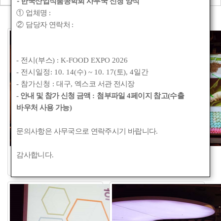
-
한국산업식품공학회 사무국 신청 양식
①
업체명
:
②
담당자 연락처
:
- 전시(
부스
) : K-FOOD EXPO 2026
- 전시일정: 10. 14(
수
) ~ 10. 17(
토
), 4
일간
- 참가신청 :
대구
,
엑스코 서관 전시장
- 안내 및 참가 신청 금액
:
첨부파일
4
페이지 참고(수출
바우처 사용 가능)
문의사항은 사무국으로 연락주시기 바랍니다
.
2015 추계 심포지엄 및 학술대회
2015 추계 심포지엄 및 학술대회
감사합니다
.
2015-12-02
2015-12-02