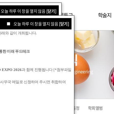
오늘 하루 이 창을 열지 않음
[닫기]
학회소식
논문투고
학술지
오늘 하루 이 창을 열지 않음
[닫기]
아래와 같이 개최됩니다
.
통한 미래 푸드테크
학회소식
 EXPO 2026
과 함께 진행됩니다
[*
첨부파일
Korean Society for Food Engineering
 사무국 메일로 신청하여 주시면 취합하여
공지사항
관련기관소식
회원동정
학회앨범