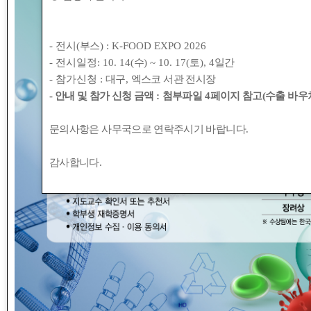
- 전시(
부스
) : K-FOOD EXPO 2026
- 전시일정: 10. 14(
수
) ~ 10. 17(
토
), 4
일간
번호
- 참가신청 :
대구
,
엑스코 서관 전시장
- 안내 및 참가 신청 금액
:
첨부파일
4
페이지 참고(수출 바우처
990
2023년도 추계 학술대회 사전등
문의사항은 사무국으로 연락주시기 바랍니다
.
988
2023 가루쌀 가공기술 및 제품
감사합니다
.
986
2023 추계 학술대회 개최 안내
967
2023년도 춘계 학술대회 및 정
965
2023 춘계 학술대회 포스터 부착
964
2023년도 하계워크숍 개최 안내