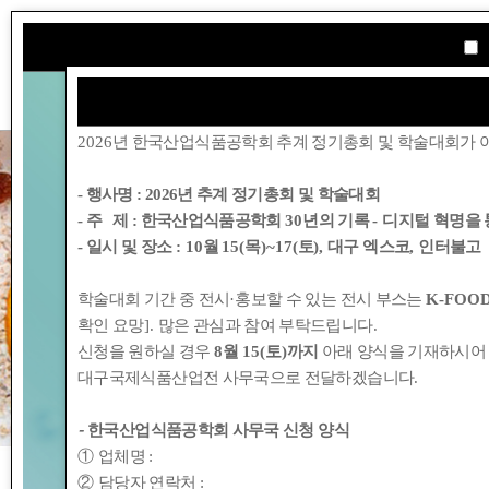
학회소개
2026
년 한국산업식품공학회 추계 정기총회 및 학술대회가 
- 행사명 :
2026년 추계 정기총회 및 학술대회
- 주 제 : 한국산업식품공학회
30
년의 기록
-
디지털 혁명을 
- 일시 및 장소
: 10
월
15(
목
)~17(
토
),
대구 엑스코
,
인터불고
학술대회 기간 중 전시
·
홍보할 수 있는 전시 부스는
K-FOOD
확인 요망
].
많은 관심과 참여 부탁드립니다
.
신청을 원하실 경우
8
월
15(
토
)
까지
아래 양식을 기재하시어
대구국제식품산업전 사무국으로 전달하겠습니다
.
-
한국산업식품공학회 사무국 신청 양식
①
업체명
:
②
담당자 연락처
: