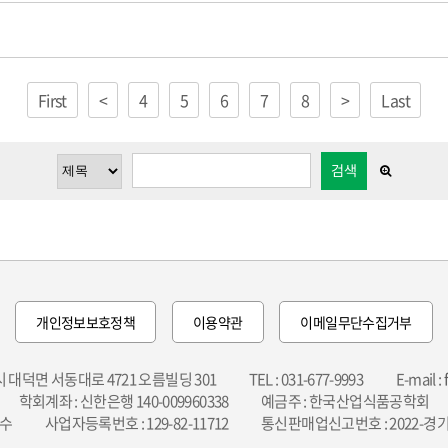
First
<
4
5
6
7
8
>
Last
검색
개인정보보호정책
이용약관
이메일무단수집거부
성시 대덕면 서동대로 4721 오름빌딩 301
TEL : 031-677-9993
E-mail :
학회계좌 : 신한은행 140-009960338
예금주 : 한국산업식품공학회
명수
사업자등록번호 : 129-82-11712
통신판매업신고번호 : 2022-경기