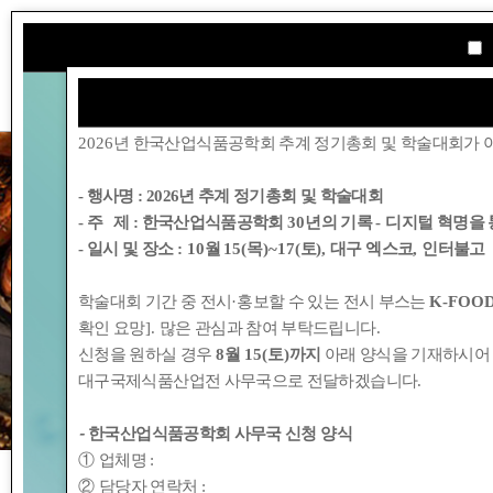
학회소개
2026
년 한국산업식품공학회 추계 정기총회 및 학술대회가 
- 행사명 :
2026년 추계 정기총회 및 학술대회
- 주 제 : 한국산업식품공학회
30
년의 기록
-
디지털 혁명을 
- 일시 및 장소
: 10
월
15(
목
)~17(
토
),
대구 엑스코
,
인터불고
학술대회 기간 중 전시
·
홍보할 수 있는 전시 부스는
K-FOOD
확인 요망
].
많은 관심과 참여 부탁드립니다
.
신청을 원하실 경우
8
월
15(
토
)
까지
아래 양식을 기재하시어
대구국제식품산업전 사무국으로 전달하겠습니다
.
-
한국산업식품공학회 사무국 신청 양식
①
업체명
:
②
담당자 연락처
: