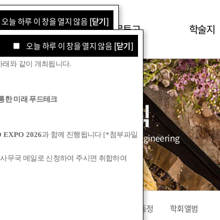
오늘 하루 이 창을 열지 않음
[닫기]
학회소식
논문투고
학술지
오늘 하루 이 창을 열지 않음
[닫기]
아래와 같이 개최됩니다
.
통한 미래 푸드테크
학회소식
 EXPO 2026
과 함께 진행됩니다
[*
첨부파일
Korean Society for Food Engineering
 사무국 메일로 신청하여 주시면 취합하여
공지사항
관련기관소식
회원동정
학회앨범