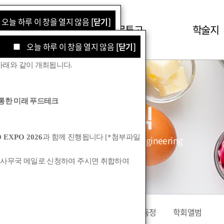
오늘 하루 이 창을 열지 않음
[닫기]
학회소식
논문투고
학술지
오늘 하루 이 창을 열지 않음
[닫기]
아래와 같이 개최됩니다
.
통한 미래 푸드테크
학회소식
 EXPO 2026
과 함께 진행됩니다
[*
첨부파일
Korean Society for Food Engineering
 사무국 메일로 신청하여 주시면 취합하여
공지사항
관련기관소식
회원동정
학회앨범