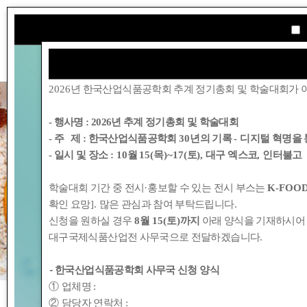
학회소개
2026
년 한국산업식품공학회 추계 정기총회 및 학술대회가 
- 행사명 :
2026년 추계 정기총회 및 학술대회
- 주 제 : 한국산업식품공학회
30
년의 기록
-
디지털 혁명을 
- 일시 및 장소
: 10
월
15(
목
)~17(
토
),
대구 엑스코
,
인터불고
학술대회 기간 중 전시
·
홍보할 수 있는 전시 부스는
K-FOOD
확인 요망
].
많은 관심과 참여 부탁드립니다
.
신청을 원하실 경우
8
월
15(
토
)
까지
아래 양식을 기재하시어
대구국제식품산업전 사무국으로 전달하겠습니다
.
-
한국산업식품공학회 사무국 신청 양식
①
업체명
:
②
담당자 연락처
: