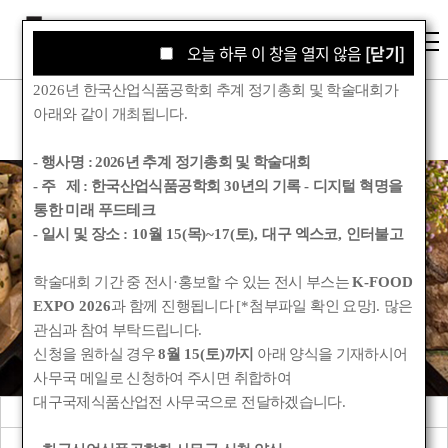
오늘 하루 이 창을 열지 않음
오늘 하루 이 창을 열지 않음
[닫기]
[닫기]
2026
년 한국산업식품공학회 추계 정기총회 및 학술대회가
아래와 같이 개최됩니다
.
- 행사명 :
2026년 추계 정기총회 및 학술대회
- 주 제 : 한국산업식품공학회
30
년의 기록
-
디지털 혁명을
통한 미래 푸드테크
학회소식
- 일시 및 장소
: 10
월
15(
목
)~17(
토
),
대구 엑스코
,
인터불고
학술대회 기간 중 전시
·
홍보할 수 있는 전시 부스는
K-FOOD
Korean Society for Food Engineering
EXPO 2026
과 함께 진행됩니다
[*
첨부파일 확인 요망
].
많은
관심과 참여 부탁드립니다
.
신청을 원하실 경우
8
월
15(
토
)
까지
아래 양식을 기재하시어
사무국 메일로 신청하여 주시면 취합하여
대구국제식품산업전 사무국으로 전달하겠습니다
.
공지사항
관련기관소식
회원동정
학회앨범