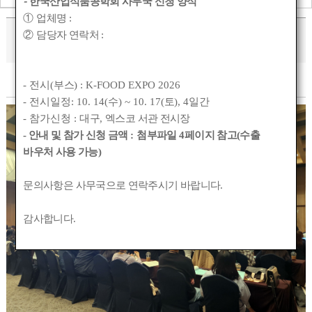
-
한국산업식품공학회 사무국 신청 양식
①
업체명
:
2023 춘계 학술대회
②
담당자 연락처
:
작성자 :
관리자
작성일 :
2023-05-09 00:04
조회수 :
852
- 전시(
부스
) : K-FOOD EXPO 2026
- 전시일정: 10. 14(
수
) ~ 10. 17(
토
), 4
일간
- 참가신청 :
대구
,
엑스코 서관 전시장
- 안내 및 참가 신청 금액
:
첨부파일
4
페이지 참고(수출
바우처 사용 가능)
문의사항은 사무국으로 연락주시기 바랍니다
.
감사합니다
.