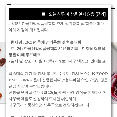
오늘 하루 이 창을 열지 않음
오늘 하루 이 창을 열지 않음
[닫기]
[닫기]
2026
년 한국산업식품공학회 추계 정기총회 및 학술대회가
아래와 같이 개최됩니다
.
- 행사명 :
2026년 추계 정기총회 및 학술대회
- 주 제 : 한국산업식품공학회
30
년의 기록
-
디지털 혁명을
통한 미래 푸드테크
학회소식
- 일시 및 장소
: 10
월
15(
목
)~17(
토
),
대구 엑스코
,
인터불고
학술대회 기간 중 전시
·
홍보할 수 있는 전시 부스는
K-FOOD
Korean Society for Food Engineering
EXPO 2026
과 함께 진행됩니다
[*
첨부파일 확인 요망
].
많은
관심과 참여 부탁드립니다
.
신청을 원하실 경우
8
월
15(
토
)
까지
아래 양식을 기재하시어
사무국 메일로 신청하여 주시면 취합하여
대구국제식품산업전 사무국으로 전달하겠습니다
.
공지사항
관련기관소식
회원동정
학회앨범