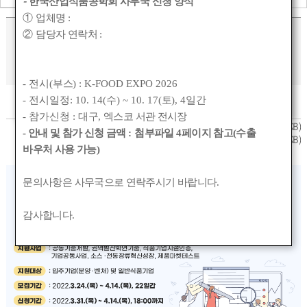
-
한국산업식품공학회 사무국 신청 양식
①
업체명
:
한국식품산업클러스터진흥원 지원사업
②
담당자 연락처
:
참여기업 모집
- 전시(
부스
) : K-FOOD EXPO 2026
- 전시일정: 10. 14(
수
) ~ 10. 17(
토
), 4
일간
작성자 :
관리자
작성일 :
2022-03-28 20:35
조회수 :
1423
- 참가신청 :
대구
,
엑스코 서관 전시장
2. 사업별 모집 공고문.zip
(0KB)
- 안내 및 참가 신청 금액
:
첨부파일
4
페이지 참고(수출
1. 한국식품산업클러스터진흥원 지원사업 참여기업 모집 홍보 협조요청.pdf
(0KB)
바우처 사용 가능)
문의사항은 사무국으로 연락주시기 바랍니다
.
감사합니다
.