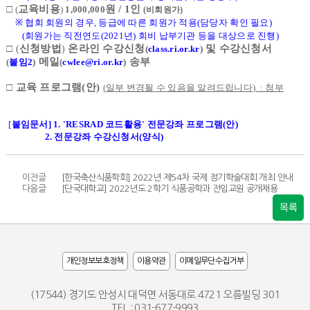
□
교육비용
원
/ 1
인
(
)
1,0
00,0
00
(
비회원가
)
※
협회
회원의
경우
,
등급에
따른
회원가
적용
(
담당자
확인
필요
)
(
회원가는
직전연도
(2021
년
)
회비
납부기관
등을
대상으로
진행
)
□
신청방법
온라인 수강신청
및 수강신청서
(
)
(
class.ri.or.kr
)
메일
송부
(
붙임
2
)
(
cwlee@ri.or.kr
)
□
교육 프로그램
(
안
)
(
일부
변경될
수
있음을
알려드립니다
) : 첨부
[
붙임문서
] 1. 'RESRAD 코드활용' 전문강좌 프로그램(안)
2.
전문강좌
수강신청서
(
양식
)
이전글
[한국축산식품학회] 2022년 제54차 국제 정기학술대회 개최 안내
다음글
[단국대학교] 2022년도 2학기 식품공학과 전임교원 공개채용
목록
개인정보보호정책
이용약관
이메일무단수집거부
(17544) 경기도 안성시 대덕면 서동대로 4721 오름빌딩 301
TEL : 031-677-9993