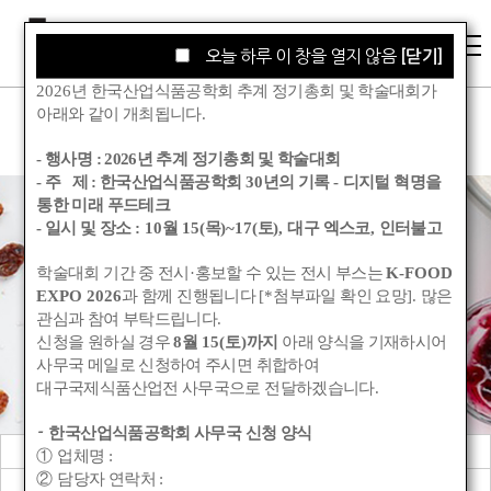
오늘 하루 이 창을 열지 않음
오늘 하루 이 창을 열지 않음
[닫기]
[닫기]
2026
년 한국산업식품공학회 추계 정기총회 및 학술대회가
아래와 같이 개최됩니다
.
- 행사명 :
2026년 추계 정기총회 및 학술대회
- 주 제 : 한국산업식품공학회
30
년의 기록
-
디지털 혁명을
통한 미래 푸드테크
- 일시 및 장소
: 10
월
15(
목
)~17(
토
),
대구 엑스코
,
인터불고
학회소식
학술대회 기간 중 전시
·
홍보할 수 있는 전시 부스는
K-FOOD
EXPO 2026
과 함께 진행됩니다
[*
첨부파일 확인 요망
].
많은
관심과 참여 부탁드립니다
.
Korean Society for Food Engineering
신청을 원하실 경우
8
월
15(
토
)
까지
아래 양식을 기재하시어
사무국 메일로 신청하여 주시면 취합하여
대구국제식품산업전 사무국으로 전달하겠습니다
.
한국산업식품공학회 사무국 신청 양식
-
공지사항
관련기관소식
①
업체명
:
②
담당자 연락처
:
회원동정
학회앨범