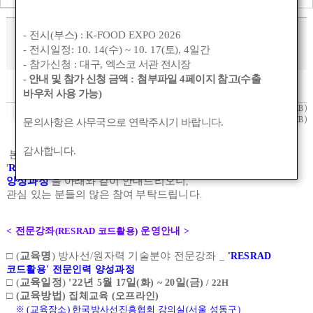
[한국방사선진흥협회] 'RESRAD 코드활용'
- 전시(
부스
) : K-FOOD EXPO 2026
- 전시일정: 10. 14(
수
) ~ 10. 17(
토
), 4
일간
전문강좌 개설안내
- 참가신청 :
대구
,
엑스코 서관 전시장
- 안내 및 참가 신청 금액
:
첨부파일
4
페이지 참고(수출
작성자 :
관리자
작성일 :
2022-04-26 20:47
조회수 :
1424
바우처 사용 가능)
붙임1. RESRAD 코드활용 전문강좌 프로그램(안).pdf
(0KB)
붙임2. 전문강좌 수강신청서 양식.hwp
(0KB)
문의사항은 사무국으로 연락주시기 바랍니다
.
감사합니다
.
본 협회에서 운영 중인 방사선
원자력 기술분야 전문강좌 중
/
,
'
RESRA 코드활용 전문인력
양성과정
'
을
아래와
같이
안내드리오니
,
관심 있는
분들의
많은
참여
부탁드립니다
.
<
전문강좌
(RESRAD 코드활용
)
운영안내
>
□
(
교육명
)
방사선
/
원자력
기술분야 전문강좌
_
'
RESRAD
코드활용' 전문인력 양성과정
□
(
교육일정
)
'22
년
월
일
일
금
5
17
(화
) ~ 20
(
)
/ 22H
□
교육방법
(
) 집체교육 (오프라인)
※ (교육장소) 한국방사선진흥협회 강의실(서울 성동구)