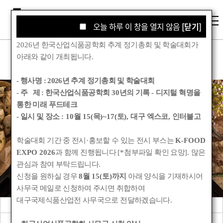
오늘 하루 이 창을 열지 않음
오늘 하루 이 창을 열지 않음
[닫기]
[닫기]
2026
년 한국산업식품공학회 추계 정기총회 및 학술대회가
아래와 같이 개최됩니다
.
- 행사명 :
2026년 추계 정기총회 및 학술대회
- 주 제 : 한국산업식품공학회
30
년의 기록
-
디지털 혁명을
통한 미래 푸드테크
학회소식
- 일시 및 장소
: 10
월
15(
목
)~17(
토
),
대구 엑스코
,
인터불고
학술대회 기간 중 전시
·
홍보할 수 있는 전시 부스는
K-FOOD
Korean Society for Food Engineering
EXPO 2026
과 함께 진행됩니다
[*
첨부파일 확인 요망
].
많은
관심과 참여 부탁드립니다
.
신청을 원하실 경우
8
월
15(
토
)
까지
아래 양식을 기재하시어
사무국 메일로 신청하여 주시면 취합하여
대구국제식품산업전 사무국으로 전달하겠습니다
.
공지사항
관련기관소식
회원동정
학회앨범