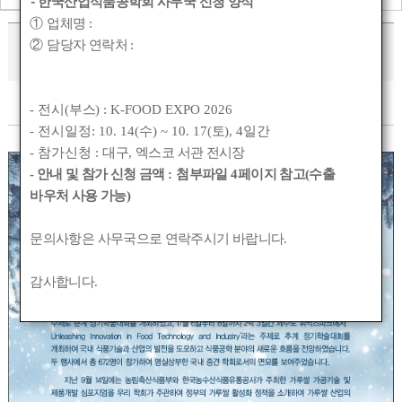
-
한국산업식품공학회 사무국 신청 양식
①
업체명
:
2023 송년사
②
담당자 연락처
:
작성자 :
관리자
작성일 :
2023-12-28 23:23
조회수 :
1342
- 전시(
부스
) : K-FOOD EXPO 2026
- 전시일정: 10. 14(
수
) ~ 10. 17(
토
), 4
일간
- 참가신청 :
대구
,
엑스코 서관 전시장
- 안내 및 참가 신청 금액
:
첨부파일
4
페이지 참고(수출
바우처 사용 가능)
문의사항은 사무국으로 연락주시기 바랍니다
.
감사합니다
.