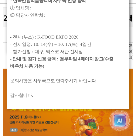
-
한국산업식품공학회 사무국 신청 양식
①
업체명
:
2025 추계 정기총회 및 학술대회 프로그램 안내
②
담당자 연락처
:
작성자 :
관리자
작성일 :
2025-09-19 15:16
조회수 :
1614
- 전시(
부스
) : K-FOOD EXPO 2026
- 전시일정: 10. 14(
수
) ~ 10. 17(
토
), 4
일간
한식공2025-047(추계_학술대회_개최_공문).pdf
(59KB)
한식공2025-048(추계_학술대회_출장_협조_공문).pdf
(57KB)
- 참가신청 :
대구
,
엑스코 서관 전시장
2025_추계_정기총회_및_학술대회_초청장.pdf
(7,725KB)
- 안내 및 참가 신청 금액
:
첨부파일
4
페이지 참고(수출
바우처 사용 가능)
문의사항은 사무국으로 연락주시기 바랍니다
.
감사합니다
.