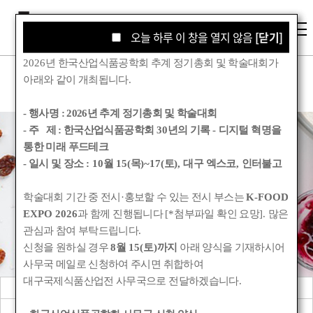
오늘 하루 이 창을 열지 않음
오늘 하루 이 창을 열지 않음
[닫기]
[닫기]
2026
년 한국산업식품공학회 추계 정기총회 및 학술대회가
아래와 같이 개최됩니다
.
- 행사명 :
2026년 추계 정기총회 및 학술대회
- 주 제 : 한국산업식품공학회
30
년의 기록
-
디지털 혁명을
통한 미래 푸드테크
학회소식
- 일시 및 장소
: 10
월
15(
목
)~17(
토
),
대구 엑스코
,
인터불고
학술대회 기간 중 전시
·
홍보할 수 있는 전시 부스는
K-FOOD
Korean Society for Food Engineering
EXPO 2026
과 함께 진행됩니다
[*
첨부파일 확인 요망
].
많은
관심과 참여 부탁드립니다
.
신청을 원하실 경우
8
월
15(
토
)
까지
아래 양식을 기재하시어
사무국 메일로 신청하여 주시면 취합하여
대구국제식품산업전 사무국으로 전달하겠습니다
.
공지사항
관련기관소식
회원동정
학회앨범