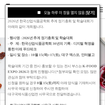
오늘 하루 이 창을 열지 않음
오늘 하루 이 창을 열지 않음
[닫기]
[닫기]
2026
년 한국산업식품공학회 추계 정기총회 및 학술대회가
아래와 같이 개최됩니다
.
- 행사명 :
2026년 추계 정기총회 및 학술대회
- 주 제 : 한국산업식품공학회
30
년의 기록
-
디지털 혁명을
통한 미래 푸드테크
학회소식
- 일시 및 장소
: 10
월
15(
목
)~17(
토
),
대구 엑스코
,
인터불고
학술대회 기간 중 전시
·
홍보할 수 있는 전시 부스는
K-FOOD
Korean Society for Food Engineering
EXPO 2026
과 함께 진행됩니다
[*
첨부파일 확인 요망
].
많은
관심과 참여 부탁드립니다
.
신청을 원하실 경우
8
월
15(
토
)
까지
아래 양식을 기재하시어
사무국 메일로 신청하여 주시면 취합하여
대구국제식품산업전 사무국으로 전달하겠습니다
.
공지사항
관련기관소식
회원동정
학회앨범