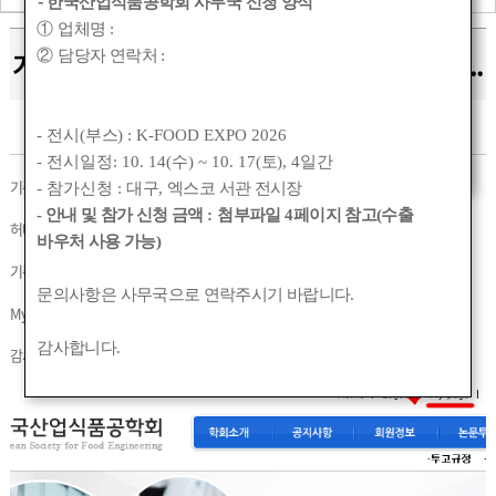
-
한국산업식품공학회 사무국 신청 양식
①
업체명
:
기존 홈페이지 사용자 로그인 정보에 대한 안내..
②
담당자 연락처
:
작성자 :
관리자
작성일 :
2014-09-22 18:44
조회수 :
3948
- 전시(
부스
) : K-FOOD EXPO 2026
- 전시일정: 10. 14(
수
) ~ 10. 17(
토
), 4
일간
기존 홈페이지에서 사용하던 ID 및 계정정보는 그대로 남아 있습니다.
- 참가신청 :
대구
,
엑스코 서관 전시장
- 안내 및 참가 신청 금액
:
첨부파일
4
페이지 참고(수출
허나 비밀번호경우 암호화되어있어 신규 홈페이지로 이동되며 가져오지 못했습니다.
바우처 사용 가능)
기존 id는 그대로 사용하시고 비밀번호만 1111 로 일괄변경해두었으니 로그인후
문의사항은 사무국으로 연락주시기 바랍니다
.
My page(상단 텍스트 메뉴)에서 비밀번호를 변경부탁드립니다.
감사합니다
.
감사합니다.