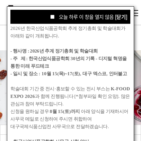
오늘 하루 이 창을 열지 않음
오늘 하루 이 창을 열지 않음
[닫기]
[닫기]
2026
년 한국산업식품공학회 추계 정기총회 및 학술대회가
아래와 같이 개최됩니다
.
- 행사명 :
2026년 추계 정기총회 및 학술대회
- 주 제 : 한국산업식품공학회
30
년의 기록
-
디지털 혁명을
통한 미래 푸드테크
학회소식
- 일시 및 장소
: 10
월
15(
목
)~17(
토
),
대구 엑스코
,
인터불고
학술대회 기간 중 전시
·
홍보할 수 있는 전시 부스는
K-FOOD
Korean Society for Food Engineering
EXPO 2026
과 함께 진행됩니다
[*
첨부파일 확인 요망
].
많은
관심과 참여 부탁드립니다
.
신청을 원하실 경우
8
월
15(
토
)
까지
아래 양식을 기재하시어
사무국 메일로 신청하여 주시면 취합하여
대구국제식품산업전 사무국으로 전달하겠습니다
.
공지사항
관련기관소식
회원동정
학회앨범