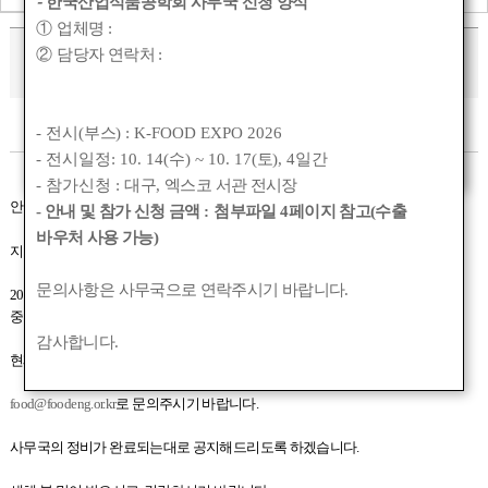
-
한국산업식품공학회 사무국 신청 양식
①
업체명
:
학회 사무국 이전 안내
②
담당자 연락처
:
작성자 :
관리자
작성일 :
2015-01-07 19:28
조회수 :
3833
- 전시(
부스
) : K-FOOD EXPO 2026
- 전시일정: 10. 14(
수
) ~ 10. 17(
토
), 4
일간
- 참가신청 :
대구
,
엑스코 서관 전시장
안녕하세요
? (
사
)
한국산업식품공학회 사무국입니다
.
- 안내 및 참가 신청 금액
:
첨부파일
4
페이지 참고(수출
바우처 사용 가능)
지난 한 해 동안 본 학회를 성원해주셔서 감사드립니다
.
문의사항은 사무국으로 연락주시기 바랍니다
.
2015
년
1
월
1
일부로 차기 학회 임원진이 운영하게 되어 학회 사무국이
중앙대학교로 이전하게 되었습니다
.
감사합니다
.
현재 사무국의 재정비로 인하여 유선을 통한 업무 진행은 어려우니,
food@foodeng.or.kr
로 문의주시기 바랍니다.
사무국의 정비가 완료되는대로 공지해드리도록 하겠습니다.