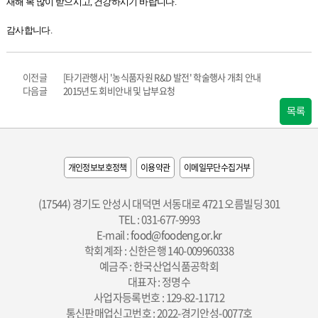
새해 복 많이 받으시고
,
건강하시기 바랍니다
.
감사합니다
.
이전글
[타기관행사] '농식품자원 R&D 발전' 학술행사 개최 안내
다음글
2015년도 회비안내 및 납부요청
목록
개인정보보호정책
이용약관
이메일무단수집거부
(17544) 경기도 안성시 대덕면 서동대로 4721 오름빌딩 301
TEL : 031-677-9993
E-mail :
food@foodeng.or.kr
학회계좌 : 신한은행 140-009960338
예금주 : 한국산업식품공학회
대표자 : 정명수
사업자등록번호 : 129-82-11712
통신판매업신고번호 : 2022-경기안성-0077호