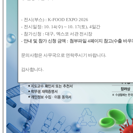
- 전시(
부스
) : K-FOOD EXPO 2026
- 전시일정: 10. 14(
수
) ~ 10. 17(
토
), 4
일간
- 참가신청 :
대구
,
엑스코 서관 전시장
- 안내 및 참가 신청 금액
:
첨부파일
4
페이지 참고(수출 바우처
문의사항은 사무국으로 연락주시기 바랍니다
.
감사합니다
.
2015년도 추계 학술대회 및 심포지엄의 포스터 논문 발표(
아래와 같이 연장하오니 여러분들의 많은 참여 부탁드립니다
- 아 래 -
1. 포스터 발표 초록 접수 연장 안내
가. 접수기간: 2015년 10월 19일(월)~ 10월 23일(금) 24: