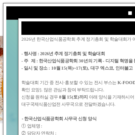
학회소개
2026
년 한국산업식품공학회 추계 정기총회 및 학술대회가 
- 행사명 :
2026년 추계 정기총회 및 학술대회
- 주 제 : 한국산업식품공학회
30
년의 기록
-
디지털 혁명을 
- 일시 및 장소
: 10
월
15(
목
)~17(
토
),
대구 엑스코
,
인터불고
학술대회 기간 중 전시
·
홍보할 수 있는 전시 부스는
K-FOOD
확인 요망
].
많은 관심과 참여 부탁드립니다
.
신청을 원하실 경우
8
월
15(
토
)
까지
아래 양식을 기재하시어
대구국제식품산업전 사무국으로 전달하겠습니다
.
-
한국산업식품공학회 사무국 신청 양식
①
업체명
:
②
담당자 연락처
: