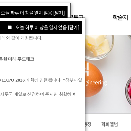
오늘 하루 이 창을 열지 않음
[닫기]
학회소식
논문투고
학술지
오늘 하루 이 창을 열지 않음
[닫기]
아래와 같이 개최됩니다
.
통한 미래 푸드테크
학회소식
 EXPO 2026
과 함께 진행됩니다
[*
첨부파일
Korean Society for Food Engineering
 사무국 메일로 신청하여 주시면 취합하여
공지사항
관련기관소식
회원동정
학회앨범