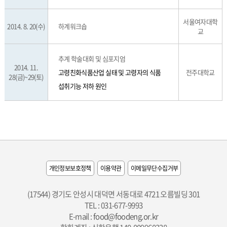
서울여자대학
2014. 8. 20(수)
하계워크숍
교
추계 학술대회 및 심포지엄
2014. 11.
고령친화식품산업 실태 및 고령자의 식품
전주대학교
28(금)~29(토)
섭취기능 저하 원인
개인정보보호정책
이용약관
이메일무단수집거부
(17544) 경기도 안성시 대덕면 서동대로 4721 오름빌딩 301
TEL : 031-677-9993
E-mail :
food@foodeng.or.kr