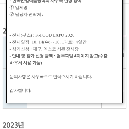
-
한국산업식품공학회 사무국 신청 양식
①
업체명
:
학회연혁
②
담당자 연락처
:
2024년
- 전시(
부스
) : K-FOOD EXPO 2026
- 전시일정: 10. 14(
수
) ~ 10. 17(
토
), 4
일간
라카이
춘계 정기총회 및 학술대회
- 참가신청 :
대구
,
엑스코 서관 전시장
샌드파인리조
4.27~28
Connecting Academia with Industry
트 컨벤션센터
- 안내 및 참가 신청 금액
:
첨부파일
4
페이지 참고(수출
towards Cutting-Edge Food Technology
(강릉)
바우처 사용 가능)
추계 정기총회 및 학술대회
문의사항은 사무국으로 연락주시기 바랍니다
.
안동체육관
Greenbio Food Tech for Sustainable
(R1), 안동시
9.26~28
감사합니다
.
청소년수련관
Coexistence between the Agriculture and
대강당
Food Industries
2023년