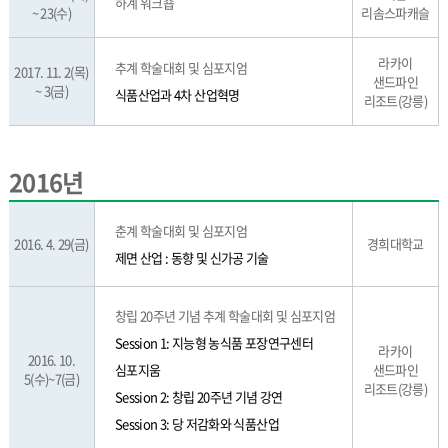
하계 워크숍
~ 23(수)
리솜스파캐슬
라카이
추계 학술대회 및 심포지엄
2017. 11. 2(목)
샌드파인
~ 3(금)
식품산업과 4차 산업혁명
리조트(강릉)
2016년
춘계 학술대회 및 심포지엄
2016. 4. 29(금)
경희대학교
제면 산업 : 동향 및 신가공 기술
창립 20주년 기념 추계 학술대회 및 심포지엄
Session 1: 지능형 농식품 포장연구센터
라카이
2016. 10.
심포지움
샌드파인
5(수)~7(금)
리조트(강릉)
Session 2: 창립 20주년 기념 강연
Session 3: 당 저감화와 식품산업