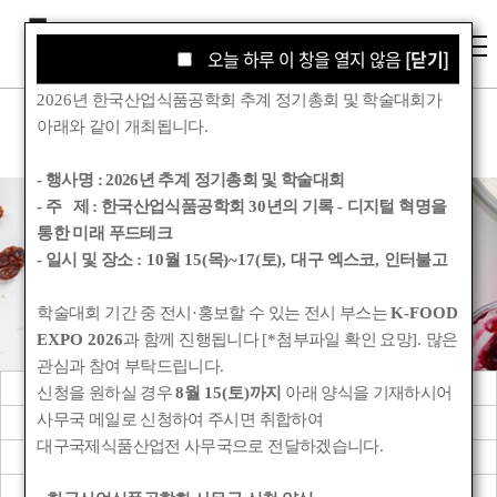
오늘 하루 이 창을 열지 않음
오늘 하루 이 창을 열지 않음
[닫기]
[닫기]
2026
년 한국산업식품공학회 추계 정기총회 및 학술대회가
아래와 같이 개최됩니다
.
- 행사명 :
2026년 추계 정기총회 및 학술대회
- 주 제 : 한국산업식품공학회
30
년의 기록
-
디지털 혁명을
통한 미래 푸드테크
학회소개
- 일시 및 장소
: 10
월
15(
목
)~17(
토
),
대구 엑스코
,
인터불고
학술대회 기간 중 전시
·
홍보할 수 있는 전시 부스는
K-FOOD
Korean Society for Food Engineering
EXPO 2026
과 함께 진행됩니다
[*
첨부파일 확인 요망
].
많은
관심과 참여 부탁드립니다
.
학회소개
인사말
신청을 원하실 경우
8
월
15(
토
)
까지
아래 양식을 기재하시어
사무국 메일로 신청하여 주시면 취합하여
학회연혁
학회정관
대구국제식품산업전 사무국으로 전달하겠습니다
.
학회규정
학회상
임원명단
사무국