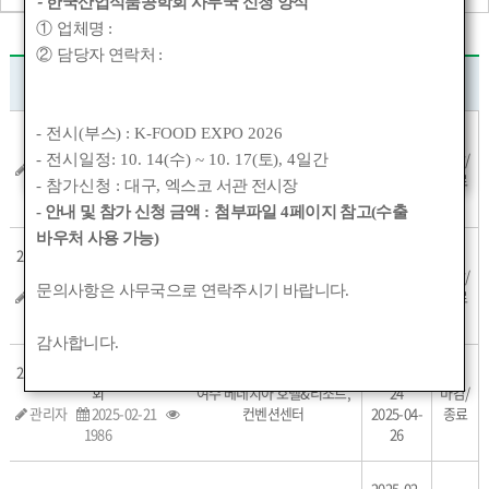
-
한국산업식품공학회 사무국 신청 양식
①
업체명
:
②
담당자 연락처
:
행사명
장소
일자
- 전시(
부스
) : K-FOOD EXPO 2026
2026-02-
2026 워크숍
05
마감/
- 전시일정: 10. 14(
수
) ~ 10. 17(
토
), 4
일간
관리자
2025-02-21
세종대학교 김원관 607호
2026-02-
종료
- 참가신청 :
대구
,
엑스코 서관 전시장
416
06
- 안내 및 참가 신청 금액
:
첨부파일
4
페이지 참고(수출
바우처 사용 가능)
2025 추계 정기총회 및 학술대
2025-11-
회
강릉 라카이샌드파인 리조트
06
마감/
문의사항은 사무국으로 연락주시기 바랍니다
.
관리자
2025-02-21
컨벤션센터
2025-11-
종료
475
08
감사합니다
.
2025 춘계 정기총회 및 학술대
2025-04-
회
여수 베네치아 호텔&리조트,
24
마감/
관리자
2025-02-21
컨벤션센터
2025-04-
종료
1986
26
2025-02-