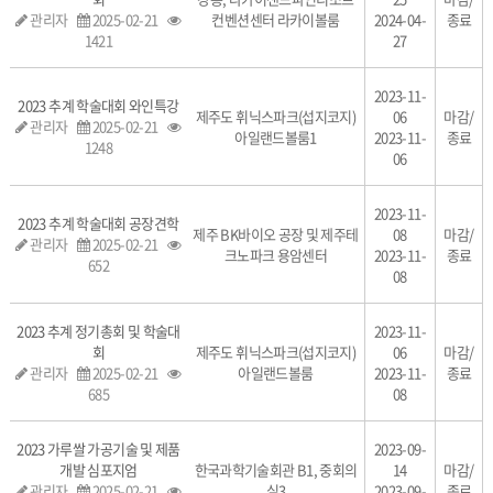
관리자
2025-02-21
컨벤션센터 라카이볼룸
2024-04-
종료
1421
27
2023-11-
2023 추계 학술대회 와인특강
제주도 휘닉스파크(섭지코지)
06
마감/
관리자
2025-02-21
아일랜드볼룸1
2023-11-
종료
1248
06
2023-11-
2023 추계 학술대회 공장견학
제주 BK바이오 공장 및 제주테
08
마감/
관리자
2025-02-21
크노파크 용암센터
2023-11-
종료
652
08
2023 추계 정기총회 및 학술대
2023-11-
회
제주도 휘닉스파크(섭지코지)
06
마감/
관리자
2025-02-21
아일랜드볼룸
2023-11-
종료
685
08
2023 가루쌀 가공기술 및 제품
2023-09-
개발 심포지엄
한국과학기술회관 B1, 중회의
14
마감/
관리자
2025-02-21
실3
2023-09-
종료