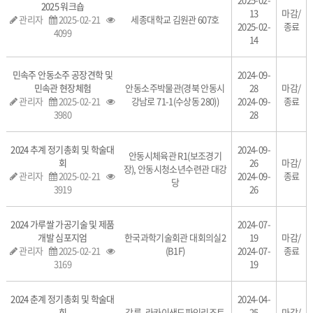
2025 워크숍
13
마감/
관리자
2025-02-21
세종대학교 김원관 607호
2025-02-
종료
4099
14
민속주 안동소주 공장견학 및
2024-09-
민속관 현장체험
안동소주박물관(경북 안동시
28
마감/
관리자
2025-02-21
강남로 71-1(수상동 280))
2024-09-
종료
3980
28
2024 추계 정기총회 및 학술대
2024-09-
안동시체육관 R1(보조경기
회
26
마감/
장), 안동시청소년수련관 대강
관리자
2025-02-21
2024-09-
종료
당
3919
26
2024 가루쌀 가공기술 및 제품
2024-07-
개발 심포지엄
한국과학기술회관 대회의실2
19
마감/
관리자
2025-02-21
(B1F)
2024-07-
종료
3169
19
2024 춘계 정기총회 및 학술대
2024-04-
회
강릉, 라카이샌드파인리조트
25
마감/