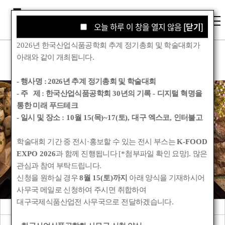
오늘 하루 이 창을 열지 않음
오늘 하루 이 창을 열지 않음
[닫기]
[닫기]
2026
년 한국산업식품공학회 추계 정기총회 및 학술대회가
아래와 같이 개최됩니다
.
- 행사명 :
2026년 추계 정기총회 및 학술대회
- 주 제 : 한국산업식품공학회
30
년의 기록
-
디지털 혁명을
통한 미래 푸드테크
학술대회
- 일시 및 장소
: 10
월
15(
목
)~17(
토
),
대구 엑스코
,
인터불고
학술대회 기간 중 전시
·
홍보할 수 있는 전시 부스는
K-FOOD
Korean Society for Food Engineering
EXPO 2026
과 함께 진행됩니다
[*
첨부파일 확인 요망
].
많은
관심과 참여 부탁드립니다
.
신청을 원하실 경우
8
월
15(
토
)
까지
아래 양식을 기재하시어
사무국 메일로 신청하여 주시면 취합하여
대구국제식품산업전 사무국으로 전달하겠습니다
.
학술대회 안내
춘계 정기총회 및 학술대회
학술행사 자료집
워크숍