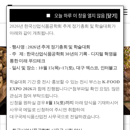
오늘 하루 이 창을 열지 않음
오늘 하루 이 창을 열지 않음
[닫기]
[닫기]
2026
년 한국산업식품공학회 추계 정기총회 및 학술대회가
아래와 같이 개최됩니다
.
- 행사명 :
2026년 추계 정기총회 및 학술대회
- 주 제 : 한국산업식품공학회
30
년의 기록
-
디지털 혁명을
통한 미래 푸드테크
학회소식
- 일시 및 장소
: 10
월
15(
목
)~17(
토
),
대구 엑스코
,
인터불고
학술대회 기간 중 전시
·
홍보할 수 있는 전시 부스는
K-FOOD
Korean Society for Food Engineering
EXPO 2026
과 함께 진행됩니다
[*
첨부파일 확인 요망
].
많은
관심과 참여 부탁드립니다
.
신청을 원하실 경우
8
월
15(
토
)
까지
아래 양식을 기재하시어
사무국 메일로 신청하여 주시면 취합하여
대구국제식품산업전 사무국으로 전달하겠습니다
.
공지사항
관련기관소식
회원동정
학회앨범