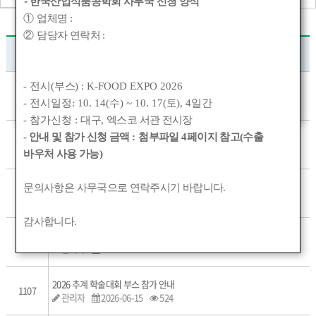
-
한국산업식품공학회 사무국 신청 양식
①
업체명
:
②
담당자 연락처
:
번호
제목
- 전시(
부스
) : K-FOOD EXPO 2026
2026년도 추계 학술대회 사전등록 및 초록 접수 안내
1111
관리자
2026-08-04
130
- 전시일정: 10. 14(
수
) ~ 10. 17(
토
), 4
일간
- 참가신청 :
대구
,
엑스코 서관 전시장
- 안내 및 참가 신청 금액
:
첨부파일
4
페이지 참고(수출
2026 추계 학술대회 학회상 수상후보자 추천 안내
1110
관리자
2026-08-03
51
바우처 사용 가능)
2026 KSFE 학생 제품개발 경진대회 안내
문의사항은 사무국으로 연락주시기 바랍니다
.
1109
관리자
2026-07-30
165
감사합니다
.
2026 대학원생을 위한 실전 AI 코딩 워크숍 개최 안내
1108
관리자
2026-06-29
476
2026 추계 학술대회 부스 참가 안내
1107
관리자
2026-06-15
524