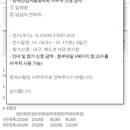
-
한국산업식품공학회 사무국 신청 양식
①
업체명
:
2024 춘계 정기총회 및 학술대회
②
담당자 연락처
:
- 전시(
부스
) : K-FOOD EXPO 2026
강릉, 라카이샌드
2024-04-25~2024-
- 전시일정: 10. 14(
수
) ~ 10. 17(
토
), 4
일간
개최장소
파인리조트 컨벤션
개최일
04-27
센터 라카이볼룸
- 참가신청 :
대구
,
엑스코 서관 전시장
- 안내 및 참가 신청 금액
:
첨부파일
4
페이지 참고(수출
바우처 사용 가능)
1. 주제
Connecting Academia with Industry towards Cutting-edge Food Technology
문의사항은 사무국으로 연락주시기 바랍니다
.
2. 일 시 : 4. 25(목) ~ 27(토)
감사합니다
.
3. 장 소 : 강릉, 라카이샌드파인리조트 컨벤션센터 라카이볼룸
4. 등록비
일반(회원)
일반(비회원)
학생(회원)
학생(비회원)
사전등록
120,000
150,000
80,000
90,000
현장등록
140,000
170,000
100,000
110,000