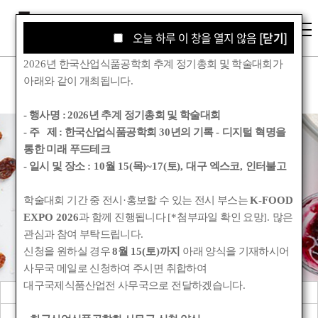
오늘 하루 이 창을 열지 않음
오늘 하루 이 창을 열지 않음
[닫기]
[닫기]
2026
년 한국산업식품공학회 추계 정기총회 및 학술대회가
아래와 같이 개최됩니다
.
- 행사명 :
2026년 추계 정기총회 및 학술대회
- 주 제 : 한국산업식품공학회
30
년의 기록
-
디지털 혁명을
통한 미래 푸드테크
학술대회
- 일시 및 장소
: 10
월
15(
목
)~17(
토
),
대구 엑스코
,
인터불고
학술대회 기간 중 전시
·
홍보할 수 있는 전시 부스는
K-FOOD
Korean Society for Food Engineering
EXPO 2026
과 함께 진행됩니다
[*
첨부파일 확인 요망
].
많은
관심과 참여 부탁드립니다
.
신청을 원하실 경우
8
월
15(
토
)
까지
아래 양식을 기재하시어
사무국 메일로 신청하여 주시면 취합하여
대구국제식품산업전 사무국으로 전달하겠습니다
.
학술대회 안내
춘계 정기총회 및 학술대회
학술행사 자료집
워크숍