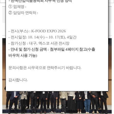
-
한국산업식품공학회 사무국 신청 양식
①
업체명
:
2024 춘계 학술대회
②
담당자 연락처
:
작성자 :
관리자
작성일 :
2024-05-08 23:27
조회수 :
1049
- 전시(
부스
) : K-FOOD EXPO 2026
- 전시일정: 10. 14(
수
) ~ 10. 17(
토
), 4
일간
- 참가신청 :
대구
,
엑스코 서관 전시장
- 안내 및 참가 신청 금액
:
첨부파일
4
페이지 참고(수출
바우처 사용 가능)
문의사항은 사무국으로 연락주시기 바랍니다
.
감사합니다
.