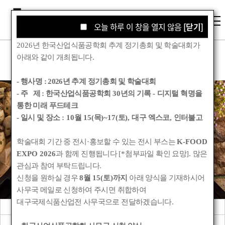
오늘 하루 이 창을 열지 않음
오늘 하루 이 창을 열지 않음
[닫기]
[닫기]
2026
년 한국산업식품공학회 추계 정기총회 및 학술대회가
아래와 같이 개최됩니다
.
- 행사명 :
2026년 추계 정기총회 및 학술대회
- 주 제 : 한국산업식품공학회
30
년의 기록
-
디지털 혁명을
통한 미래 푸드테크
학회소식
- 일시 및 장소
: 10
월
15(
목
)~17(
토
),
대구 엑스코
,
인터불고
학술대회 기간 중 전시
·
홍보할 수 있는 전시 부스는
K-FOOD
Korean Society for Food Engineering
EXPO 2026
과 함께 진행됩니다
[*
첨부파일 확인 요망
].
많은
관심과 참여 부탁드립니다
.
신청을 원하실 경우
8
월
15(
토
)
까지
아래 양식을 기재하시어
사무국 메일로 신청하여 주시면 취합하여
대구국제식품산업전 사무국으로 전달하겠습니다
.
공지사항
관련기관소식
회원동정
학회앨범