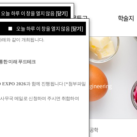
오늘 하루 이 창을 열지 않음
[닫기]
학회소식
논문투고
학술지
오늘 하루 이 창을 열지 않음
[닫기]
아래와 같이 개최됩니다
.
통한 미래 푸드테크
학술지
 EXPO 2026
과 함께 진행됩니다
[*
첨부파일
Korean Society for Food Engineering
 사무국 메일로 신청하여 주시면 취합하여
식품과 기계
산업식품공학