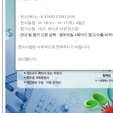
- 전시(
부스
) : K-FOOD EXPO 2026
- 전시일정: 10. 14(
수
) ~ 10. 17(
토
), 4
일간
- 참가신청 :
대구
,
엑스코 서관 전시장
2023 ~ (통파일)
- 안내 및 참가 신청 금액
:
첨부파일
4
페이지 참고(수출 바우처
문의사항은 사무국으로 연락주시기 바랍니다
.
감사합니다
.
2024년도 식품과 기계 21권 1호
이전글
2023년도 식품과 기계 20권 1호
다음글
2025년도 식품과 기계 22권 1호