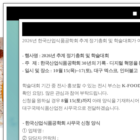
학회소개
2026
년 한국산업식품공학회 추계 정기총회 및 학술대회가 
- 행사명 :
2026년 추계 정기총회 및 학술대회
- 주 제 : 한국산업식품공학회
30
년의 기록
-
디지털 혁명을 
- 일시 및 장소
: 10
월
15(
목
)~17(
토
),
대구 엑스코
,
인터불고
학술대회 기간 중 전시
·
홍보할 수 있는 전시 부스는
K-FOOD
확인 요망
].
많은 관심과 참여 부탁드립니다
.
신청을 원하실 경우
8
월
15(
토
)
까지
아래 양식을 기재하시어
대구국제식품산업전 사무국으로 전달하겠습니다
.
-
한국산업식품공학회 사무국 신청 양식
①
업체명
:
②
담당자 연락처
: