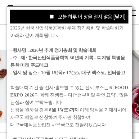
오늘 하루 이 창을 열지 않음
오늘 하루 이 창을 열지 않음
[닫기]
[닫기]
2026
년 한국산업식품공학회 추계 정기총회 및 학술대회가
아래와 같이 개최됩니다
.
- 행사명 :
2026년 추계 정기총회 및 학술대회
- 주 제 : 한국산업식품공학회
30
년의 기록
-
디지털 혁명을
통한 미래 푸드테크
학회소식
- 일시 및 장소
: 10
월
15(
목
)~17(
토
),
대구 엑스코
,
인터불고
학술대회 기간 중 전시
·
홍보할 수 있는 전시 부스는
K-FOOD
Korean Society for Food Engineering
EXPO 2026
과 함께 진행됩니다
[*
첨부파일 확인 요망
].
많은
관심과 참여 부탁드립니다
.
신청을 원하실 경우
8
월
15(
토
)
까지
아래 양식을 기재하시어
사무국 메일로 신청하여 주시면 취합하여
대구국제식품산업전 사무국으로 전달하겠습니다
.
공지사항
관련기관소식
회원동정
학회앨범