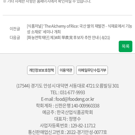
※ 기타 자세한 사항은 홈페이지에서 확인하실 수 있습니다.
[식품저널] ‘The Alchemy of Rice: 국산 쌀의 재발견 - 식재료에서 기능
이전글
성 소재로’ 세미나 개최
다음글
[화농연학재단] 제34회 華農賞 후보자 추천 안내 (-8/21)
목록
개인정보보호정책
이용약관
이메일무단수집거부
(17544) 경기도 안성시 대덕면 서동대로 4721 오름빌딩 301
TEL : 031-677-9993
E-mail :
food@foodeng.or.kr
학회계좌 : 신한은행 140-009960338
예금주 : 한국산업식품공학회
대표자 : 정명수
사업자등록번호 : 129-82-11712
통신판매업신고번호 : 2022-경기안성-0077호