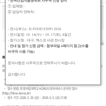
-
한국산업식품공학회 사무국 신청 양식
①
업체명
:
[한경국립대학교] 2026학년도 하반기
②
담당자 연락처
:
식품생명공학전공 전임교원 초빙
- 전시(
부스
) : K-FOOD EXPO 2026
- 전시일정: 10. 14(
수
) ~ 10. 17(
토
), 4
일간
작성자 :
관리자
작성일 :
2026-05-26 16:09
조회수 :
258
- 참가신청 :
대구
,
엑스코 서관 전시장
(붙임_1)_2026-하반기_전임교원_신규채용_공고문(안)(최종).pdf
(566KB)
- 안내 및 참가 신청 금액
:
첨부파일
4
페이지 참고(수출
바우처 사용 가능)
■ 한경국립대학교 2026학년도 하반기 식품생명공학전공 전임교원 초빙 ■
문의사항은 사무국으로 연락주시기 바랍니다
.
한경국립대학교 식품생명공학전공에서 신임교원을 모시고자 아래와 같이 안내하오니
회원 여러분의 많은 관심과 지원을 부탁드립니다.
감사합니다
.
• 전공분야 : 식품화학
• 지원자격 : 학부 식품(생명) 전공자
• 접수 방법: 한경국립대학교 KORUS 대외서비스 온라인 접수
(
http://hknu.korus.kr)
• 접수 기간: 2026. 5. 29. (금) ∼ 2026. 6. 5. (금) 17:00