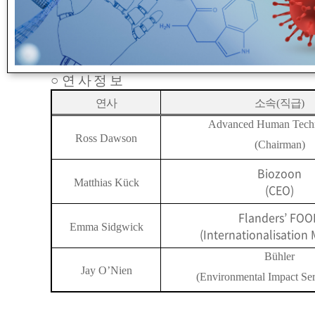
○
사전등록 기간
: 2024. 6. 18.(
화
) ~ 6. 30.(
일
)
○
사전등록 방법
:
아래 포스터의
QR
코드 또는 링크
(
https://l
○
연 사 정 보
연사
소속
(
직급
)
Advanced Human Techn
Ross Dawson
(Chairman)
Biozoon
Matthias K
ü
ck
(CEO)
Flanders’ FOO
Emma Sidgwick
(Internationalisation
Bühler
Jay O’Nien
(Environmental Impact Se