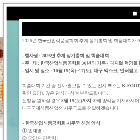
학회소개
2026
년 한국산업식품공학회 추계 정기총회 및 학술대회가 
- 행사명 :
2026년 추계 정기총회 및 학술대회
- 주 제 : 한국산업식품공학회
30
년의 기록
-
디지털 혁명을 
- 일시 및 장소
: 10
월
15(
목
)~17(
토
),
대구 엑스코
,
인터불고
학술대회 기간 중 전시
·
홍보할 수 있는 전시 부스는
K-FOOD
확인 요망
].
많은 관심과 참여 부탁드립니다
.
신청을 원하실 경우
8
월
15(
토
)
까지
아래 양식을 기재하시어
대구국제식품산업전 사무국으로 전달하겠습니다
.
-
한국산업식품공학회 사무국 신청 양식
①
업체명
:
②
담당자 연락처
: