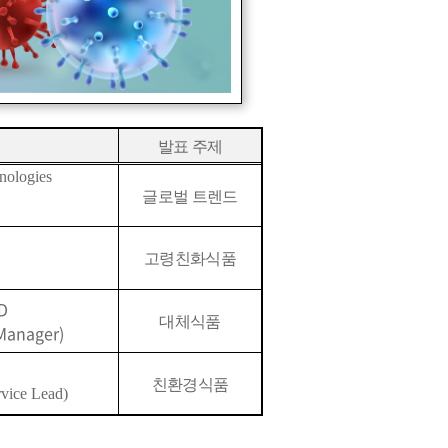
inktr.ee/foodpolisseminar
)
연결
발표 주제
ologies
글로벌 트렌드
고령친화식품
D
대체식품
 Manager)
친환경식품
rvice Lead)