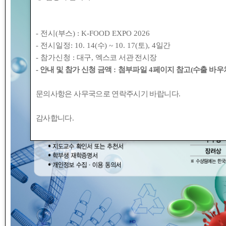
- 전시(
부스
) : K-FOOD EXPO 2026
[식품
- 전시일정: 10. 14(
수
) ~ 10. 17(
토
), 4
일간
- 참가신청 :
대구
,
엑스코 서관 전시장
- 안내 및 참가 신청 금액
:
첨부파일
4
페이지 참고(수출 바우처
문의사항은 사무국으로 연락주시기 바랍니다
.
감사합니다
.
‘
미래식
품
,
선택과 맞춤의 시대
’
를 주제로
「
국
트렌드에 관심 있으신 분들의 많은 참여 바랍
○
행 사 명
:
국가식품클러스터 글로벌 온라인
○
주 제
:
미래식품
,
선택과 맞춤의 시대
○
일 시
: 2024.7.3.(
수
), 16:00 ~ 18:00