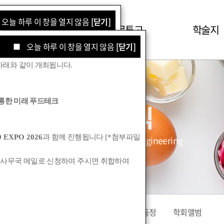
오늘 하루 이 창을 열지 않음
[닫기]
학회소식
논문투고
학술지
오늘 하루 이 창을 열지 않음
[닫기]
아래와 같이 개최됩니다
.
통한 미래 푸드테크
학회소식
 EXPO 2026
과 함께 진행됩니다
[*
첨부파일
Korean Society for Food Engineering
 사무국 메일로 신청하여 주시면 취합하여
공지사항
관련기관소식
회원동정
학회앨범