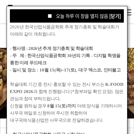
오늘 하루 이 창을 열지 않음
오늘 하루 이 창을 열지 않음
[닫기]
[닫기]
2026
년 한국산업식품공학회 추계 정기총회 및 학술대회가
아래와 같이 개최됩니다
.
- 행사명 :
2026년 추계 정기총회 및 학술대회
- 주 제 : 한국산업식품공학회
30
년의 기록
-
디지털 혁명을
통한 미래 푸드테크
학회소식
- 일시 및 장소
: 10
월
15(
목
)~17(
토
),
대구 엑스코
,
인터불고
학술대회 기간 중 전시
·
홍보할 수 있는 전시 부스는
K-FOOD
Korean Society for Food Engineering
EXPO 2026
과 함께 진행됩니다
[*
첨부파일 확인 요망
].
많은
관심과 참여 부탁드립니다
.
신청을 원하실 경우
8
월
15(
토
)
까지
아래 양식을 기재하시어
사무국 메일로 신청하여 주시면 취합하여
대구국제식품산업전 사무국으로 전달하겠습니다
.
공지사항
관련기관소식
회원동정
학회앨범