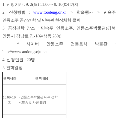
1.
신청기간
: 9. 2(
월
) 11:00 ~ 9. 10(
화
)
까지
2.
신청방법
:
www.foodeng.or.kr
->
학술행사
->
민속주
안동소주 공장견학 및 민속관 현장체험 클릭
3.
공장견학 장소
: 민속주 안동소주, 안동소주박물관(경북
안동시 강남로 71-1(수상동 280))
* 사이버 안동소주 전통음식 박물관
:
http://www.andongsoju.net
4. 신청인원 : 20명
5. 견학일정
견학시간
견학내용
-
안동소주박물관 내부 견학
10:00~10:
30
- Q&A
및 사진 촬영