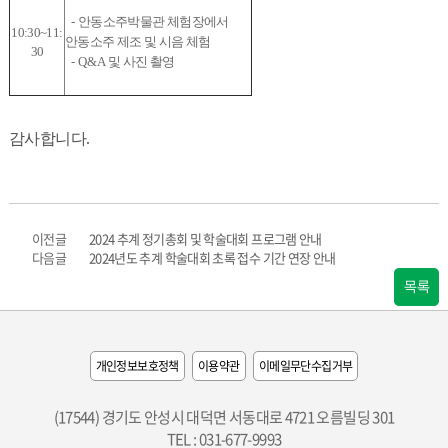
-
안동소주박물관 체험장에서
10:30~11:
안동소주 제조 및 시음 체험
30
- Q&A
및 사진 촬영
감사합니다
.
이전글
2024 추계 정기총회 및 학술대회 프로그램 안내
다음글
2024년도 추계 학술대회 초록 접수 기간 연장 안내
목록
개인정보보호정책
이용약관
이메일무단수집거부
(17544) 경기도 안성시 대덕면 서동대로 4721 오름빌딩 301
TEL : 031-677-9993