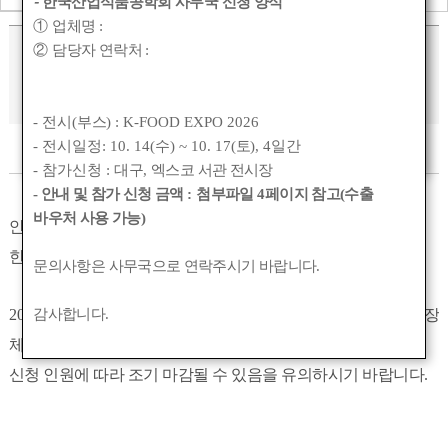
-
한국산업식품공학회 사무국 신청 양식
①
업체명
:
2024년도 추계 학술대회(9. 28(토)) 민속주
②
담당자 연락처
:
안동소주 견학 신청 안내
- 전시(
부스
) : K-FOOD EXPO 2026
- 전시일정: 10. 14(
수
) ~ 10. 17(
토
), 4
일간
작성자 :
관리자
작성일 :
2024-08-22 01:29
조회수 :
4815
- 참가신청 :
대구
,
엑스코 서관 전시장
- 안내 및 참가 신청 금액
:
첨부파일
4
페이지 참고(수출
바우처 사용 가능)
안녕하세요
.
한국산업식품공학회입니다
.
문의사항은 사무국으로 연락주시기 바랍니다
.
감사합니다
.
2024
추계학술대회 기간 중
, 9. 28(
토
)
공장견학 및 민속관 현장
체험을 실시하오니 관심있는 여러분들의 많은 신청바랍니다
.
신청 인원에 따라 조기 마감될 수 있음을 유의하시기 바랍니다
.