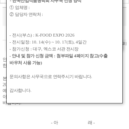
-
한국산업식품공학회 사무국 신청 양식
①
업체명
:
2024 신송 식품과학상 수상후보자 추천 안내
②
담당자 연락처
:
작성자 :
관리자
작성일 :
2024-10-24 20:14
조회수 :
5046
- 전시(
부스
) : K-FOOD EXPO 2026
- 전시일정: 10. 14(
수
) ~ 10. 17(
토
), 4
일간
[신송 식품과학상] 추천서 양식.hwp
(0KB)
- 참가신청 :
대구
,
엑스코 서관 전시장
- 안내 및 참가 신청 금액
:
첨부파일
4
페이지 참고(수출
안녕하세요
바우처 사용 가능)
한국산업식품공학회입니다
.
문의사항은 사무국으로 연락주시기 바랍니다
.
본 학회에서는 정관 제
4
조
4
항 및 포상위원회 규정에 따라
2024
년 신송 식품과학상 수상자를 선정하여 연말에 시상할
감사합니다
.
예정이오니
,
아래 사항에 의거하여 적합한 후보자를 추천하여 주시기
바랍니다
.
-
아 래
-