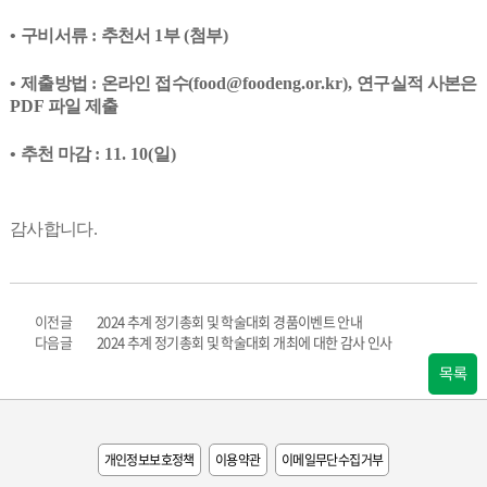
•
구비서류
:
추천서
1
부
(
첨부
)
•
제출방법
:
온라인 접수
(food@foodeng.or.kr),
연구실적 사본은
PDF
파일 제출
•
추천 마감
: 11. 10(
일
)
감사합니다
.
이전글
2024 추계 정기총회 및 학술대회 경품이벤트 안내
다음글
2024 추계 정기총회 및 학술대회 개최에 대한 감사 인사
목록
개인정보보호정책
이용약관
이메일무단수집거부