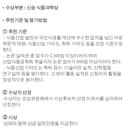
•
수상부분
:
신송 식품과학상
•
추천기준 및 평가방법
①
추천 기준
-
식품산업 발전과 국민식생활 개선에 우수한 업적을 남긴 자로
학문적 역량
,
식품산업 기여도
,
학회 기여도 등을 선정 기준으로
한다
.
-
논문 실적은 총 점수가
2,500
점 이상이어야 하며
산업식품공학회 학술지의 논문 점수가
600
점 이상이어야 한다
.
-
식품산업 기여도는 특허 점수
,
기술이전 실적
,
산학협동
연구실적 등을 평가한다
.
그 밖의 활동 실적은 신청자의 활동을
정성적으로 평가한다
.
②
수상자 선정
수상자는 포상위원회에서 수상후보자 선정 이유서를 심의하여
선정한다
③
시상
상패와 함께 상금 일천만원을 지급한다