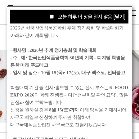
오늘 하루 이 창을 열지 않음
오늘 하루 이 창을 열지 않음
[닫기]
[닫기]
2026
년 한국산업식품공학회 추계 정기총회 및 학술대회가
아래와 같이 개최됩니다
.
- 행사명 :
2026년 추계 정기총회 및 학술대회
- 주 제 : 한국산업식품공학회
30
년의 기록
-
디지털 혁명을
통한 미래 푸드테크
학회소식
- 일시 및 장소
: 10
월
15(
목
)~17(
토
),
대구 엑스코
,
인터불고
학술대회 기간 중 전시
·
홍보할 수 있는 전시 부스는
K-FOOD
Korean Society for Food Engineering
EXPO 2026
과 함께 진행됩니다
[*
첨부파일 확인 요망
].
많은
관심과 참여 부탁드립니다
.
신청을 원하실 경우
8
월
15(
토
)
까지
아래 양식을 기재하시어
사무국 메일로 신청하여 주시면 취합하여
대구국제식품산업전 사무국으로 전달하겠습니다
.
공지사항
관련기관소식
회원동정
학회앨범