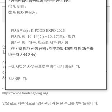
-
한국산업식품공학회 사무국 신청 양식
①
업체명
:
논문투고 사이트 주소 변경 안내
②
담당자 연락처
:
작성자 :
관리자
작성일 :
2024-10-24 20:54
조회수 :
5312
- 전시(
부스
) : K-FOOD EXPO 2026
- 전시일정: 10. 14(
수
) ~ 10. 17(
토
), 4
일간
- 참가신청 :
대구
,
엑스코 서관 전시장
안녕하세요
- 안내 및 참가 신청 금액
:
첨부파일
4
페이지 참고(수출
한국산업식품공학회입니다
.
바우처 사용 가능)
산업식품공학 학술지 홈페이지와 투고시스템이 새롭게 구축되어
문의사항은 사무국으로 연락주시기 바랍니다
.
안내드리며
,
아이디와 비번은 기존 투고시스템과 연동되지 않으니
,
새로 가입 후
사용해주시기 바랍니다
.
감사합니다
.
-
신규 학술지 및 논문투고 사이트 주소
:
https://www.foodengprog.org
앞으로도 지속적으로 많은 관심과 논문 투고를 부탁드립니다
.