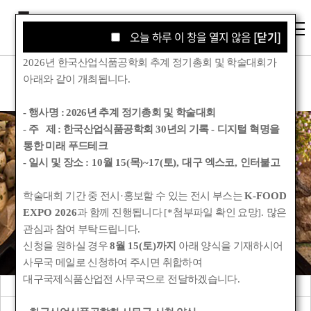
오늘 하루 이 창을 열지 않음
오늘 하루 이 창을 열지 않음
[닫기]
[닫기]
2026
년 한국산업식품공학회 추계 정기총회 및 학술대회가
아래와 같이 개최됩니다
.
- 행사명 :
2026년 추계 정기총회 및 학술대회
- 주 제 : 한국산업식품공학회
30
년의 기록
-
디지털 혁명을
통한 미래 푸드테크
학회소식
- 일시 및 장소
: 10
월
15(
목
)~17(
토
),
대구 엑스코
,
인터불고
학술대회 기간 중 전시
·
홍보할 수 있는 전시 부스는
K-FOOD
Korean Society for Food Engineering
EXPO 2026
과 함께 진행됩니다
[*
첨부파일 확인 요망
].
많은
관심과 참여 부탁드립니다
.
신청을 원하실 경우
8
월
15(
토
)
까지
아래 양식을 기재하시어
사무국 메일로 신청하여 주시면 취합하여
대구국제식품산업전 사무국으로 전달하겠습니다
.
공지사항
관련기관소식
회원동정
학회앨범