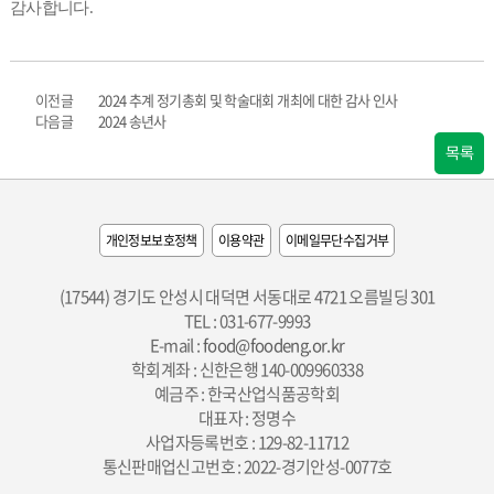
감사합니다
.
이전글
2024 추계 정기총회 및 학술대회 개최에 대한 감사 인사
다음글
2024 송년사
목록
개인정보보호정책
이용약관
이메일무단수집거부
(17544) 경기도 안성시 대덕면 서동대로 4721 오름빌딩 301
TEL : 031-677-9993
E-mail :
food@foodeng.or.kr
학회계좌 : 신한은행 140-009960338
예금주 : 한국산업식품공학회
대표자 : 정명수
사업자등록번호 : 129-82-11712
통신판매업신고번호 : 2022-경기안성-0077호