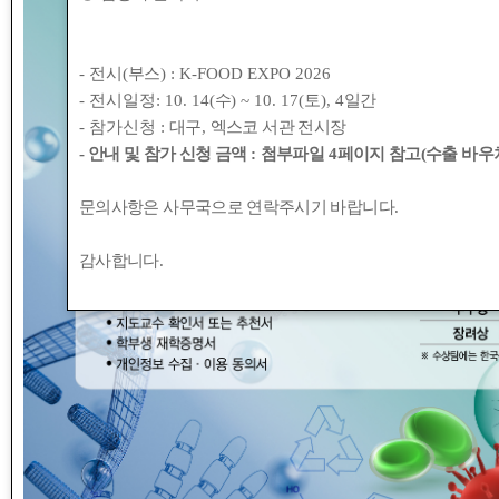
- 전시(
부스
) : K-FOOD EXPO 2026
- 전시일정: 10. 14(
수
) ~ 10. 17(
토
), 4
일간
- 참가신청 :
대구
,
엑스코 서관 전시장
- 안내 및 참가 신청 금액
:
첨부파일
4
페이지 참고(수출 바우처
문의사항은 사무국으로 연락주시기 바랍니다
.
안녕하세요
감사합니다
.
한국산업식품공학회입니다.
본 학회에서는 정관 제4조 4항 및 포상위원회 규정에 따라 
아래 사항에 의거하여 적합한 후보자를 추천하여 주시기 바
- 아 래 -
• 수상부분 :
신송 식품과학상