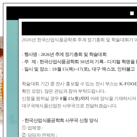
학회소개
2026
년 한국산업식품공학회 추계 정기총회 및 학술대회가 
- 행사명 :
2026년 추계 정기총회 및 학술대회
- 주 제 : 한국산업식품공학회
30
년의 기록
-
디지털 혁명을 
- 일시 및 장소
: 10
월
15(
목
)~17(
토
),
대구 엑스코
,
인터불고
학술대회 기간 중 전시
·
홍보할 수 있는 전시 부스는
K-FOOD
확인 요망
].
많은 관심과 참여 부탁드립니다
.
신청을 원하실 경우
8
월
15(
토
)
까지
아래 양식을 기재하시어
대구국제식품산업전 사무국으로 전달하겠습니다
.
-
한국산업식품공학회 사무국 신청 양식
①
업체명
:
②
담당자 연락처
: