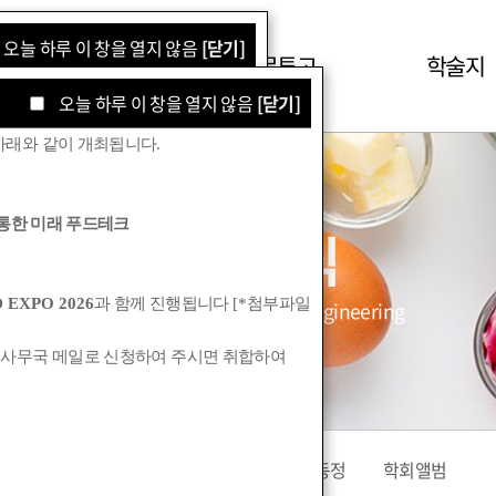
오늘 하루 이 창을 열지 않음
[닫기]
학회소식
논문투고
학술지
오늘 하루 이 창을 열지 않음
[닫기]
아래와 같이 개최됩니다
.
통한 미래 푸드테크
학회소식
 EXPO 2026
과 함께 진행됩니다
[*
첨부파일
Korean Society for Food Engineering
 사무국 메일로 신청하여 주시면 취합하여
공지사항
관련기관소식
회원동정
학회앨범