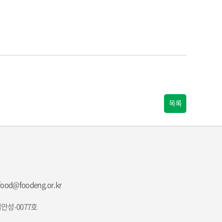
목록
food@foodeng.or.kr
안성-0077호