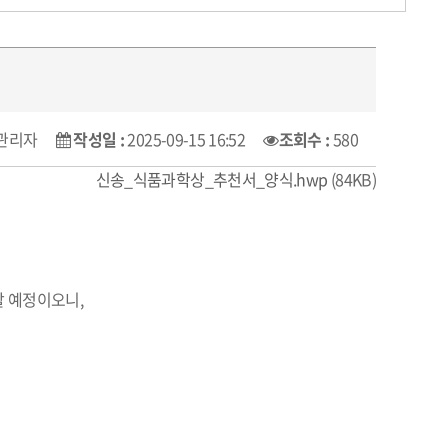
관리자
작성일 :
2025-09-15 16:52
조회수 :
580
신송_식품과학상_추천서_양식.hwp
(84KB)
할 예정이오니,