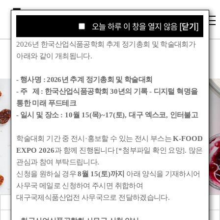
오늘 하루 이 창을 열지 않음
오늘 하루 이 창을 열지 않음
[닫기]
[닫기]
2026
년 한국산업식품공학회 추계 정기총회 및 학술대회가
아래와 같이 개최됩니다
.
- 행사명 :
2026년 추계 정기총회 및 학술대회
- 주 제 : 한국산업식품공학회
30
년의 기록
-
디지털 혁명을
통한 미래 푸드테크
학회소식
- 일시 및 장소
: 10
월
15(
목
)~17(
토
),
대구 엑스코
,
인터불고
학술대회 기간 중 전시
·
홍보할 수 있는 전시 부스는
K-FOOD
Korean Society for Food Engineering
EXPO 2026
과 함께 진행됩니다
[*
첨부파일 확인 요망
].
많은
관심과 참여 부탁드립니다
.
신청을 원하실 경우
8
월
15(
토
)
까지
아래 양식을 기재하시어
사무국 메일로 신청하여 주시면 취합하여
대구국제식품산업전 사무국으로 전달하겠습니다
.
공지사항
관련기관소식
회원동정
학회앨범