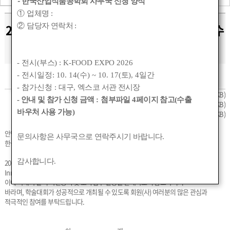
-
한국산업식품공학회 사무국 신청 양식
①
업체명
:
2025년도 춘계 학술대회 사전등록 및 초록 접수
②
담당자 연락처
:
안내
- 전시(
부스
) : K-FOOD EXPO 2026
- 전시일정: 10. 14(
수
) ~ 10. 17(
토
), 4
일간
작성자 :
관리자
작성일 :
2025-02-10 00:00
조회수 :
7588
- 참가신청 :
대구
,
엑스코 서관 전시장
첨부_1_포스터_초록_작성법_(1).pdf
(85KB)
- 안내 및 참가 신청 금액
:
첨부파일
4
페이지 참고(수출
첨부_2_우수논문_선발대회_선발지침_(1).pdf
(59KB)
바우처 사용 가능)
첨부_3_우수논문_선발대회_초록양식_(1).hwp
(51KB)
안녕하세요
문의사항은 사무국으로 연락주시기 바랍니다
.
한국산업식품공학회입니다.
감사합니다
.
2025년 춘계 학술대회가 4. 24(목) ~ 26(토), 여수에서 “Future Food Industry:
Innovations for a Sustainable Tomorrow”의 주제로 개최됩니다.
이에 아래와 같이 사전등록 및 초록접수 일정을 안내하오니 참고하시기
바라며, 학술대회가 성공적으로 개최될 수 있도록 회원(사) 여러분의 많은 관심과
적극적인 참여를 부탁드립니다.