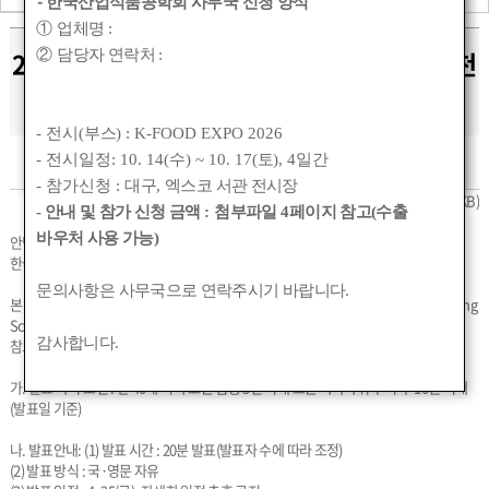
-
한국산업식품공학회 사무국 신청 양식
①
업체명
:
2025 춘계 학술대회 신진과학자 강연 연사 추천
②
담당자 연락처
:
안내
- 전시(
부스
) : K-FOOD EXPO 2026
- 전시일정: 10. 14(
수
) ~ 10. 17(
토
), 4
일간
작성자 :
관리자
작성일 :
2025-02-17 00:00
조회수 :
940
- 참가신청 :
대구
,
엑스코 서관 전시장
2025_신진과학자_추천_양식.doc
(50KB)
- 안내 및 참가 신청 금액
:
첨부파일
4
페이지 참고(수출
바우처 사용 가능)
안녕하세요
한국산업식품공학회입니다.
문의사항은 사무국으로 연락주시기 바랍니다
.
본 학회에서는 2025년 춘계 학술대회 및 정기총회 기간 중 진행되는 신진과학자(Young
Scientists) 세션에서 발표할 연사를 다음과 같이 추천받고자 하오니, 아래 내용을
감사합니다
.
참고하시어 기한내 신청하여 주시기 바랍니다.
가. 발표 자격 조건 : 만 40세 이하 또는 임용 5년 이내 또는 박사학위 수여 후 10년 이내
(발표일 기준)
나. 발표안내: (1) 발표 시간 : 20분 발표(발표자 수에 따라 조정)
(2) 발표 방식 : 국·영문 자유