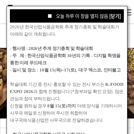
오늘 하루 이 창을 열지 않음
오늘 하루 이 창을 열지 않음
[닫기]
[닫기]
2026
년 한국산업식품공학회 추계 정기총회 및 학술대회가
아래와 같이 개최됩니다
.
- 행사명 :
2026년 추계 정기총회 및 학술대회
- 주 제 : 한국산업식품공학회
30
년의 기록
-
디지털 혁명을
통한 미래 푸드테크
학회소식
- 일시 및 장소
: 10
월
15(
목
)~17(
토
),
대구 엑스코
,
인터불고
학술대회 기간 중 전시
·
홍보할 수 있는 전시 부스는
K-FOOD
Korean Society for Food Engineering
EXPO 2026
과 함께 진행됩니다
[*
첨부파일 확인 요망
].
많은
관심과 참여 부탁드립니다
.
신청을 원하실 경우
8
월
15(
토
)
까지
아래 양식을 기재하시어
사무국 메일로 신청하여 주시면 취합하여
대구국제식품산업전 사무국으로 전달하겠습니다
.
공지사항
관련기관소식
회원동정
학회앨범